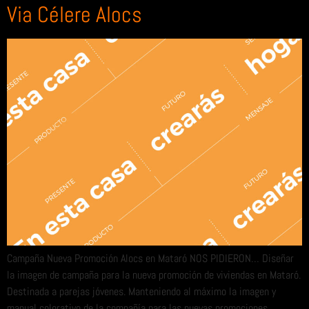
Via Célere Alocs
Campaña Nueva Promoción Alocs en Mataró NOS PIDIERON… Diseñar
la imagen de campaña para la nueva promoción de viviendas en Mataró.
Destinada a parejas jóvenes. Manteniendo al máximo la imagen y
manual colorativo de la compañía para las nuevas promociones.