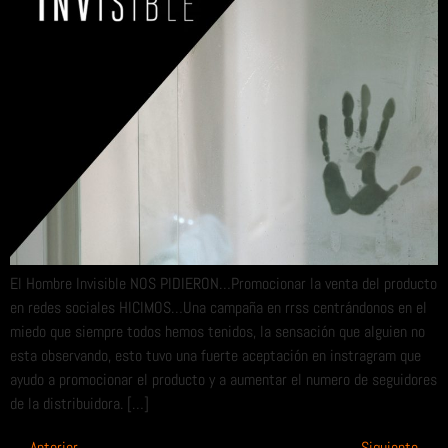
El Hombre Invisible NOS PIDIERON…Promocionar la venta del producto
en redes sociales HICIMOS…Una campaña en rrss centrándonos en el
miedo que siempre todos hemos tenidos, la sensación que alguien no
esta observando, esto tuvo una fuerte aceptación en instragram que
ayudo a promocionar el producto y a aumentar el numero de seguidores
de la distribuidora. […]
←
Anterior
Siguiente
→