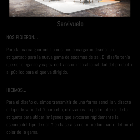
Servivuelo
NOS PIDIERON…
Para la marca gourmet Lunios, nos encargaron diseñar un
etiquetado para la nueva gama de escamas de sal. El diseño tenía
que ser elegante y capaz de transmitir la alta calidad del producto
al público para el que va dirigido.
HICIMOS…
Para el diseño quisimos transmitir de una forma sencilla y directa
el tipo de variedad. Y para ello, utilizamos
la parte inferior de la
etiqueta para ubicar imágenes que evocaran rápidamente la
esencia del tipo de sal. Y en base a su color predominante definir el
color de la gama.